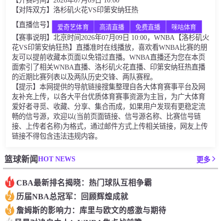
【开赛时间】2026年07月09日 10:00
【对阵双方】洛杉矶火花VS印第安纳狂热
【直播信号】
爱奇艺体育
高清直播
免费直播
咪咕体育
【赛事说明】北京时间2026年07月09日 10:00，WNBA【洛杉矶火
花VS印第安纳狂热】直播准时在线播放，喜欢看WNBA比赛的朋
友可以提前收藏本页面以免错过直播。WNBA直播还为您在本页
面索引了相关WNBA直播、洛杉矶火花直播、印第安纳狂热直播
的近期比赛列表以及两队历史交锋、两队赛程。
【提示】本网提供的导航链接搜集整理自各大体育赛事平台及网
友补充上传，以各大平台优质体育赛事资源为主旨，为广大体育
爱好者寻觅、收藏、分享、集合而成，如果用户发现有更稳定流
畅的信号源，欢迎以(当前页面链接、信号源名称、比赛信号链
接、上传者名称)为格式，通过邮件方式上传相关链接，网友上传
链接不得包含违法违规内容。
HOT NEWS
篮球新闻
更多
CBA最新排名揭晓：热门球队互相争霸
1
历届NBA总冠军：回顾辉煌成就
2
詹姆斯的影响力：库里与欧文的感激与期待
3