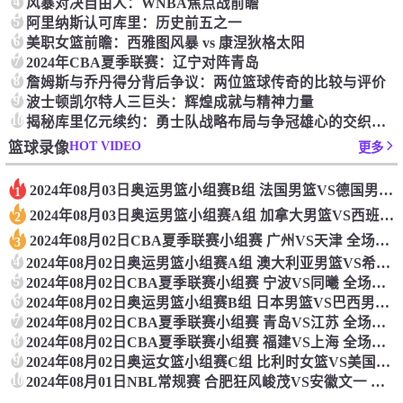
4
‌风暴对决自由人：‌WNBA焦点战前瞻‌
5
‌阿里纳斯认可库里：‌历史前五之一
6
美职女篮前瞻：‌西雅图风暴 vs 康涅狄格太阳
7
2024年CBA夏季联赛：辽宁对阵青岛
8
詹姆斯与乔丹得分背后争议：两位篮球传奇的比较与评价
9
波士顿凯尔特人三巨头：辉煌成就与精神力量
10
揭秘库里亿元续约：勇士队战略布局与争冠雄心的交织之谜
HOT VIDEO
篮球录像
更多
2024年08月03日奥运男篮小组赛B组 法国男篮VS德国男篮 全场录像
1
2024年08月03日奥运男篮小组赛A组 加拿大男篮VS西班牙男篮 全场录像
2
2024年08月02日CBA夏季联赛小组赛 广州VS天津 全场录像
3
4
2024年08月02日奥运男篮小组赛A组 澳大利亚男篮VS希腊男篮 全场录像
5
2024年08月02日CBA夏季联赛小组赛 宁波VS同曦 全场录像
6
2024年08月02日奥运男篮小组赛B组 日本男篮VS巴西男篮 全场录像
7
2024年08月02日CBA夏季联赛小组赛 青岛VS江苏 全场录像
8
2024年08月02日CBA夏季联赛小组赛 福建VS上海 全场录像
9
2024年08月02日奥运女篮小组赛C组 比利时女篮VS美国女篮 全场录像
10
2024年08月01日NBL常规赛 合肥狂风峻茂VS安徽文一 全场录像