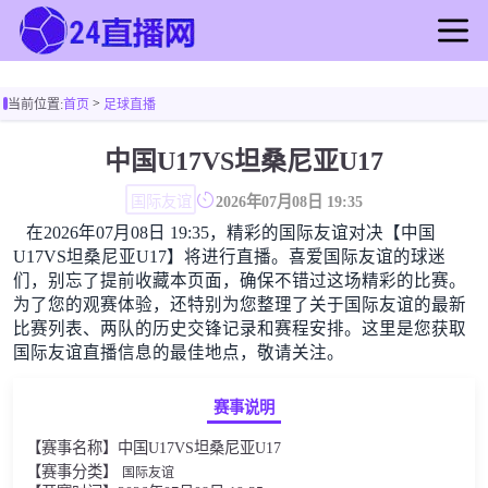
首页
>
当前位置:
首页
足球直播
足球直播
篮球直播
中国U17VS坦桑尼亚U17
足球录像
国际友谊
2026年07月08日 19:35
篮球录像
在2026年07月08日 19:35，精彩的国际友谊对决【中国
足球新闻
U17VS坦桑尼亚U17】将进行直播。喜爱国际友谊的球迷
篮球新闻
们，别忘了提前收藏本页面，确保不错过这场精彩的比赛。
为了您的观赛体验，还特别为您整理了关于国际友谊的最新
比赛列表、两队的历史交锋记录和赛程安排。这里是您获取
国际友谊直播信息的最佳地点，敬请关注。
赛事说明
【赛事名称】中国U17VS坦桑尼亚U17
【赛事分类】
国际友谊