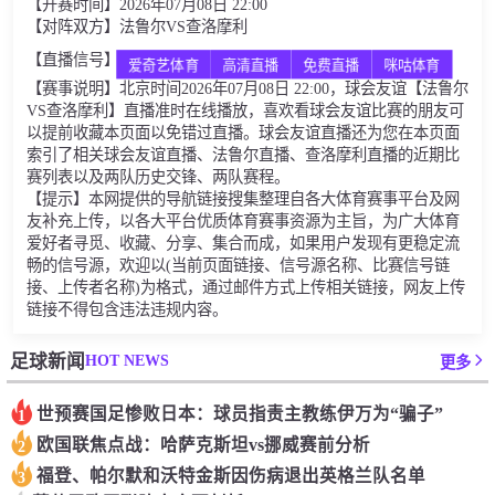
【开赛时间】2026年07月08日 22:00
【对阵双方】法鲁尔VS查洛摩利
【直播信号】
爱奇艺体育
高清直播
免费直播
咪咕体育
【赛事说明】北京时间2026年07月08日 22:00，球会友谊【法鲁尔
VS查洛摩利】直播准时在线播放，喜欢看球会友谊比赛的朋友可
以提前收藏本页面以免错过直播。球会友谊直播还为您在本页面
索引了相关球会友谊直播、法鲁尔直播、查洛摩利直播的近期比
赛列表以及两队历史交锋、两队赛程。
【提示】本网提供的导航链接搜集整理自各大体育赛事平台及网
友补充上传，以各大平台优质体育赛事资源为主旨，为广大体育
爱好者寻觅、收藏、分享、集合而成，如果用户发现有更稳定流
畅的信号源，欢迎以(当前页面链接、信号源名称、比赛信号链
接、上传者名称)为格式，通过邮件方式上传相关链接，网友上传
链接不得包含违法违规内容。
HOT NEWS
足球新闻
更多
世预赛国足惨败日本：球员指责主教练伊万为“骗子”
1
欧国联焦点战：哈萨克斯坦vs挪威赛前分析
2
福登、帕尔默和沃特金斯因伤病退出英格兰队名单
3