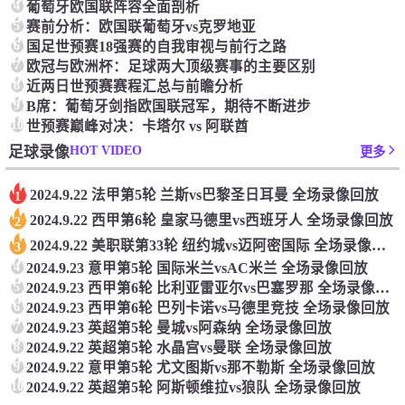
4
葡萄牙欧国联阵容全面剖析
5
赛前分析：欧国联葡萄牙vs克罗地亚
6
国足世预赛18强赛的自我审视与前行之路
7
欧冠与欧洲杯：足球两大顶级赛事的主要区别
8
近两日世预赛赛程汇总与前瞻分析‌
9
‌B席：‌葡萄牙剑指欧国联冠军，‌期待不断进步‌
10
世预赛巅峰对决：卡塔尔 vs 阿联酋
HOT VIDEO
足球录像
更多
2024.9.22 法甲第5轮 兰斯vs巴黎圣日耳曼 全场录像回放
1
2024.9.22 西甲第6轮 皇家马德里vs西班牙人 全场录像回放
2
2024.9.22 美职联第33轮 纽约城vs迈阿密国际 全场录像回放
3
4
2024.9.23 意甲第5轮 国际米兰vsAC米兰 全场录像回放
5
2024.9.23 西甲第6轮 比利亚雷亚尔vs巴塞罗那 全场录像回放
6
2024.9.23 西甲第6轮 巴列卡诺vs马德里竞技 全场录像回放
7
2024.9.23 英超第5轮 曼城vs阿森纳 全场录像回放
8
2024.9.22 英超第5轮 水晶宫vs曼联 全场录像回放
9
2024.9.22 意甲第5轮 尤文图斯vs那不勒斯 全场录像回放
10
2024.9.22 英超第5轮 阿斯顿维拉vs狼队 全场录像回放