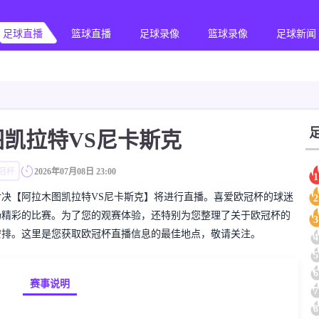
足球直播
篮球直播
足球录像
篮球录像
足球新闻
凯拉特VS尼卡斯克
冠杯
2026年07月08日 23:00
1
的欧冠杯对决【阿拉木图凯拉特VS尼卡斯克】将进行直播。喜爱欧冠杯的球迷
2
场精彩的比赛。为了您的观赛体验，还特别为您整理了关于欧冠杯的
3
安排。这里是您获取欧冠杯直播信息的最佳地点，敬请关注。
4
5
6
赛事说明
7
8