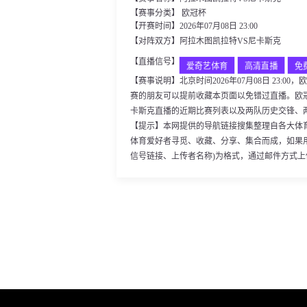
【赛事分类】
欧冠杯
【开赛时间】2026年07月08日 23:00
【对阵双方】阿拉木图凯拉特VS尼卡斯克
【直播信号】
爱奇艺体育
高清直播
免
【赛事说明】北京时间2026年07月08日 23
赛的朋友可以提前收藏本页面以免错过直播。欧
卡斯克直播的近期比赛列表以及两队历史交锋、
【提示】本网提供的导航链接搜集整理自各大体
体育爱好者寻觅、收藏、分享、集合而成，如果
信号链接、上传者名称)为格式，通过邮件方式