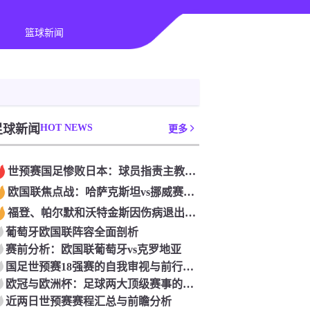
篮球新闻
足球新闻
HOT NEWS
更多
世预赛国足惨败日本：球员指责主教练伊万为“骗子”
欧国联焦点战：哈萨克斯坦vs挪威赛前分析
福登、帕尔默和沃特金斯因伤病退出英格兰队名单
葡萄牙欧国联阵容全面剖析
赛前分析：欧国联葡萄牙vs克罗地亚
国足世预赛18强赛的自我审视与前行之路
欧冠与欧洲杯：足球两大顶级赛事的主要区别
近两日世预赛赛程汇总与前瞻分析‌