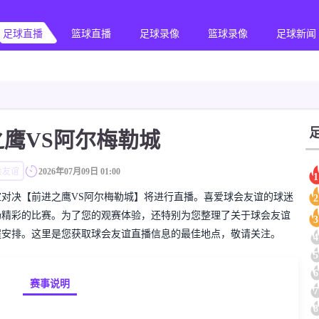
足球直播
篮球直播
足球录像
篮球录像
足球新闻
之鹰VS阿尔梅勒城
会友谊
2026年07月09日 01:00
1
的球会友谊对决【前进之鹰VS阿尔梅勒城】将进行直播。喜爱球会友谊的球迷
2
场精彩的比赛。为了您的观赛体验，还特别为您整理了关于球会友谊
3
程安排。这里是您获取球会友谊直播信息的最佳地点，敬请关注。
4
5
6
赛事说明
7
8