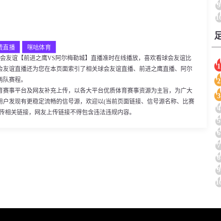
9
1
费直播
咪咕体育
:00，球会友谊【前进之鹰VS阿尔梅勒城】直播准时在线播放，喜欢看球会友谊比
1
会友谊直播还为您在本页面索引了相关球会友谊直播、前进之鹰直播、阿尔
两队赛程。
2
育赛事平台及网友补充上传，以各大平台优质体育赛事资源为主旨，为广大
3
用户发现有更稳定流畅的信号源，欢迎以(当前页面链接、信号源名称、比赛
4
上传相关链接，网友上传链接不得包含违法违规内容。
5
6
7
8
9
1