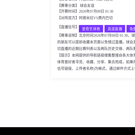
【赛事分类】
球会友谊
【开赛时间】2026年07月09日 01:30
【对阵双方】阿德米拉VS费内巴切
【直播信号】
爱奇艺体育
高清直播
免
【赛事说明】北京时间2026年07月09日 01
的朋友可以提前收藏本页面以免错过直播。球会
切直播的近期比赛列表以及两队历史交锋、两队
【提示】本网提供的导航链接搜集整理自各大体
体育爱好者寻觅、收藏、分享、集合而成，如果
信号链接、上传者名称)为格式，通过邮件方式