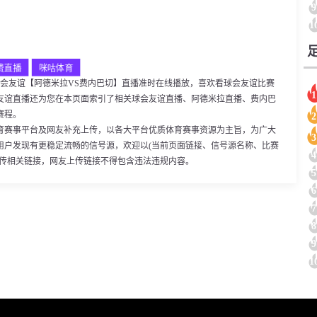
9
1
费直播
咪咕体育
:30，球会友谊【阿德米拉VS费内巴切】直播准时在线播放，喜欢看球会友谊比赛
1
友谊直播还为您在本页面索引了相关球会友谊直播、阿德米拉直播、费内巴
赛程。
2
育赛事平台及网友补充上传，以各大平台优质体育赛事资源为主旨，为广大
3
用户发现有更稳定流畅的信号源，欢迎以(当前页面链接、信号源名称、比赛
4
上传相关链接，网友上传链接不得包含违法违规内容。
5
6
7
8
9
1