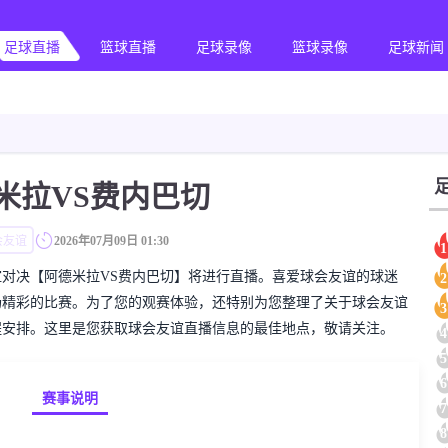
足球直播
篮球直播
足球录像
篮球录像
足球新闻
米拉VS费内巴切
会友谊
2026年07月09日 01:30
1
的球会友谊对决【阿德米拉VS费内巴切】将进行直播。喜爱球会友谊的球迷
2
场精彩的比赛。为了您的观赛体验，还特别为您整理了关于球会友谊
3
程安排。这里是您获取球会友谊直播信息的最佳地点，敬请关注。
4
5
6
赛事说明
7
8