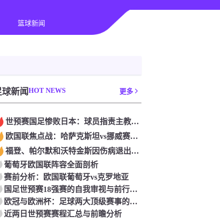
篮球新闻
足球新闻
HOT NEWS
更多
世预赛国足惨败日本：球员指责主教练伊万为“骗子”
欧国联焦点战：哈萨克斯坦vs挪威赛前分析
福登、帕尔默和沃特金斯因伤病退出英格兰队名单
葡萄牙欧国联阵容全面剖析
赛前分析：欧国联葡萄牙vs克罗地亚
国足世预赛18强赛的自我审视与前行之路
欧冠与欧洲杯：足球两大顶级赛事的主要区别
近两日世预赛赛程汇总与前瞻分析‌