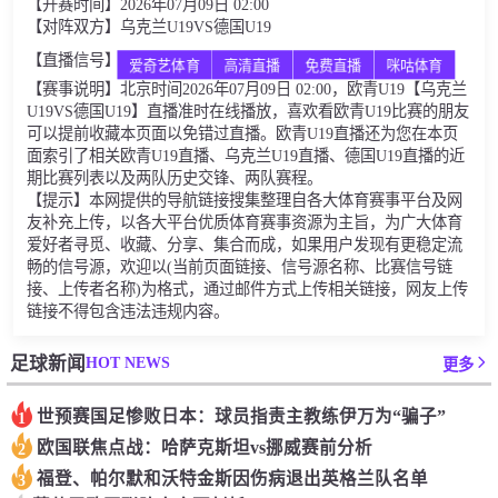
【开赛时间】2026年07月09日 02:00
【对阵双方】乌克兰U19VS德国U19
【直播信号】
爱奇艺体育
高清直播
免费直播
咪咕体育
【赛事说明】北京时间2026年07月09日 02:00，欧青U19【乌克兰
U19VS德国U19】直播准时在线播放，喜欢看欧青U19比赛的朋友
可以提前收藏本页面以免错过直播。欧青U19直播还为您在本页
面索引了相关欧青U19直播、乌克兰U19直播、德国U19直播的近
期比赛列表以及两队历史交锋、两队赛程。
【提示】本网提供的导航链接搜集整理自各大体育赛事平台及网
友补充上传，以各大平台优质体育赛事资源为主旨，为广大体育
爱好者寻觅、收藏、分享、集合而成，如果用户发现有更稳定流
畅的信号源，欢迎以(当前页面链接、信号源名称、比赛信号链
接、上传者名称)为格式，通过邮件方式上传相关链接，网友上传
链接不得包含违法违规内容。
HOT NEWS
足球新闻
更多
世预赛国足惨败日本：球员指责主教练伊万为“骗子”
1
欧国联焦点战：哈萨克斯坦vs挪威赛前分析
2
福登、帕尔默和沃特金斯因伤病退出英格兰队名单
3