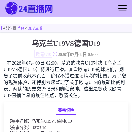
首页
>
当前位置:
首页
足球直播
足球直播
篮球直播
乌克兰U19VS德国U19
足球录像
欧青U19
2026年07月09日 02:00
篮球录像
在2026年07月09日 02:00，精彩的欧青U19对决【乌克兰
足球新闻
U19VS德国U19】将进行直播。喜爱欧青U19的球迷们，别
篮球新闻
忘了提前收藏本页面，确保不错过这场精彩的比赛。为了您
的观赛体验，还特别为您整理了关于欧青U19的最新比赛列
表、两队的历史交锋记录和赛程安排。这里是您获取欧青
U19直播信息的最佳地点，敬请关注。
赛事说明
【赛事名称】乌克兰U19VS德国U19
【赛事分类】
欧青U19