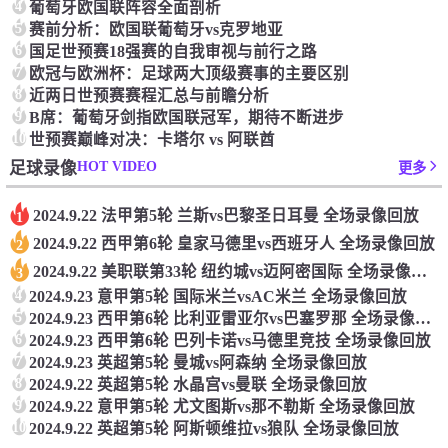
4
葡萄牙欧国联阵容全面剖析
5
赛前分析：欧国联葡萄牙vs克罗地亚
6
国足世预赛18强赛的自我审视与前行之路
7
欧冠与欧洲杯：足球两大顶级赛事的主要区别
8
近两日世预赛赛程汇总与前瞻分析‌
9
‌B席：‌葡萄牙剑指欧国联冠军，‌期待不断进步‌
10
世预赛巅峰对决：卡塔尔 vs 阿联酋
HOT VIDEO
足球录像
更多
2024.9.22 法甲第5轮 兰斯vs巴黎圣日耳曼 全场录像回放
1
2024.9.22 西甲第6轮 皇家马德里vs西班牙人 全场录像回放
2
2024.9.22 美职联第33轮 纽约城vs迈阿密国际 全场录像回放
3
4
2024.9.23 意甲第5轮 国际米兰vsAC米兰 全场录像回放
5
2024.9.23 西甲第6轮 比利亚雷亚尔vs巴塞罗那 全场录像回放
6
2024.9.23 西甲第6轮 巴列卡诺vs马德里竞技 全场录像回放
7
2024.9.23 英超第5轮 曼城vs阿森纳 全场录像回放
8
2024.9.22 英超第5轮 水晶宫vs曼联 全场录像回放
9
2024.9.22 意甲第5轮 尤文图斯vs那不勒斯 全场录像回放
10
2024.9.22 英超第5轮 阿斯顿维拉vs狼队 全场录像回放