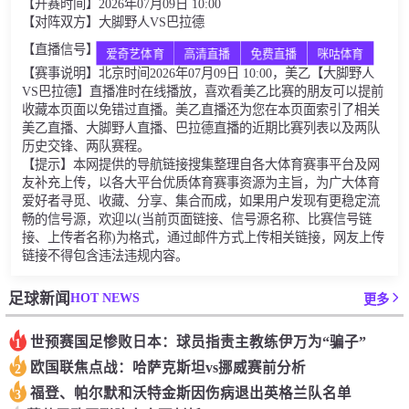
【开赛时间】2026年07月09日 10:00
【对阵双方】大脚野人VS巴拉德
【直播信号】
爱奇艺体育
高清直播
免费直播
咪咕体育
【赛事说明】北京时间2026年07月09日 10:00，美乙【大脚野人
VS巴拉德】直播准时在线播放，喜欢看美乙比赛的朋友可以提前
收藏本页面以免错过直播。美乙直播还为您在本页面索引了相关
美乙直播、大脚野人直播、巴拉德直播的近期比赛列表以及两队
历史交锋、两队赛程。
【提示】本网提供的导航链接搜集整理自各大体育赛事平台及网
友补充上传，以各大平台优质体育赛事资源为主旨，为广大体育
爱好者寻觅、收藏、分享、集合而成，如果用户发现有更稳定流
畅的信号源，欢迎以(当前页面链接、信号源名称、比赛信号链
接、上传者名称)为格式，通过邮件方式上传相关链接，网友上传
链接不得包含违法违规内容。
HOT NEWS
足球新闻
更多
世预赛国足惨败日本：球员指责主教练伊万为“骗子”
1
欧国联焦点战：哈萨克斯坦vs挪威赛前分析
2
福登、帕尔默和沃特金斯因伤病退出英格兰队名单
3