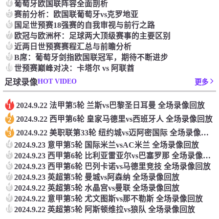
4
葡萄牙欧国联阵容全面剖析
5
赛前分析：欧国联葡萄牙vs克罗地亚
6
国足世预赛18强赛的自我审视与前行之路
7
欧冠与欧洲杯：足球两大顶级赛事的主要区别
8
近两日世预赛赛程汇总与前瞻分析‌
9
‌B席：‌葡萄牙剑指欧国联冠军，‌期待不断进步‌
10
世预赛巅峰对决：卡塔尔 vs 阿联酋
HOT VIDEO
足球录像
更多
2024.9.22 法甲第5轮 兰斯vs巴黎圣日耳曼 全场录像回放
1
2024.9.22 西甲第6轮 皇家马德里vs西班牙人 全场录像回放
2
2024.9.22 美职联第33轮 纽约城vs迈阿密国际 全场录像回放
3
4
2024.9.23 意甲第5轮 国际米兰vsAC米兰 全场录像回放
5
2024.9.23 西甲第6轮 比利亚雷亚尔vs巴塞罗那 全场录像回放
6
2024.9.23 西甲第6轮 巴列卡诺vs马德里竞技 全场录像回放
7
2024.9.23 英超第5轮 曼城vs阿森纳 全场录像回放
8
2024.9.22 英超第5轮 水晶宫vs曼联 全场录像回放
9
2024.9.22 意甲第5轮 尤文图斯vs那不勒斯 全场录像回放
10
2024.9.22 英超第5轮 阿斯顿维拉vs狼队 全场录像回放