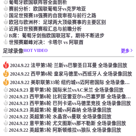
4
葡萄牙欧国联阵容全面剖析
5
赛前分析：欧国联葡萄牙vs克罗地亚
6
国足世预赛18强赛的自我审视与前行之路
7
欧冠与欧洲杯：足球两大顶级赛事的主要区别
8
近两日世预赛赛程汇总与前瞻分析‌
9
‌B席：‌葡萄牙剑指欧国联冠军，‌期待不断进步‌
10
世预赛巅峰对决：卡塔尔 vs 阿联酋
HOT VIDEO
足球录像
更多
2024.9.22 法甲第5轮 兰斯vs巴黎圣日耳曼 全场录像回放
1
2024.9.22 西甲第6轮 皇家马德里vs西班牙人 全场录像回放
2
2024.9.22 美职联第33轮 纽约城vs迈阿密国际 全场录像回放
3
4
2024.9.23 意甲第5轮 国际米兰vsAC米兰 全场录像回放
5
2024.9.23 西甲第6轮 比利亚雷亚尔vs巴塞罗那 全场录像回放
6
2024.9.23 西甲第6轮 巴列卡诺vs马德里竞技 全场录像回放
7
2024.9.23 英超第5轮 曼城vs阿森纳 全场录像回放
8
2024.9.22 英超第5轮 水晶宫vs曼联 全场录像回放
9
2024.9.22 意甲第5轮 尤文图斯vs那不勒斯 全场录像回放
10
2024.9.22 英超第5轮 阿斯顿维拉vs狼队 全场录像回放