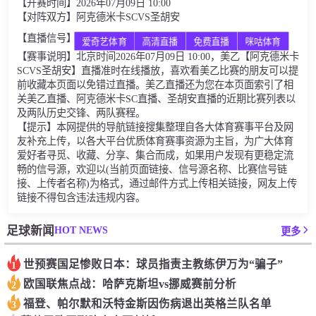
【开赛时间】2026年07月09日 10:00
【对阵双方】阿克德米卡SCVS圣胡安
【直播信号】
爱奇艺体育
高清直播
免费直播
咪咕体育
【赛事说明】北京时间2026年07月09日 10:00，美乙【阿克德米卡
SCVS圣胡安】直播准时在线播放，喜欢看美乙比赛的朋友可以提
前收藏本页面以免错过直播。美乙直播还为您在本页面索引了相
关美乙直播、阿克德米卡SC直播、圣胡安直播的近期比赛列表以
及两队历史交锋、两队赛程。
【提示】本网提供的导航链接搜集整理自各大体育赛事平台及网
友补充上传，以各大平台优质体育赛事资源为主旨，为广大体育
爱好者寻觅、收藏、分享、集合而成，如果用户发现有更稳定流
畅的信号源，欢迎以(当前页面链接、信号源名称、比赛信号链
接、上传者名称)为格式，通过邮件方式上传相关链接，网友上传
链接不得包含违法违规内容。
HOT NEWS
足球新闻
更多
世预赛国足惨败日本：球员指责主教练伊万为“骗子”
1
欧国联焦点战：哈萨克斯坦vs挪威赛前分析
2
福登、帕尔默和沃特金斯因伤病退出英格兰队名单
3