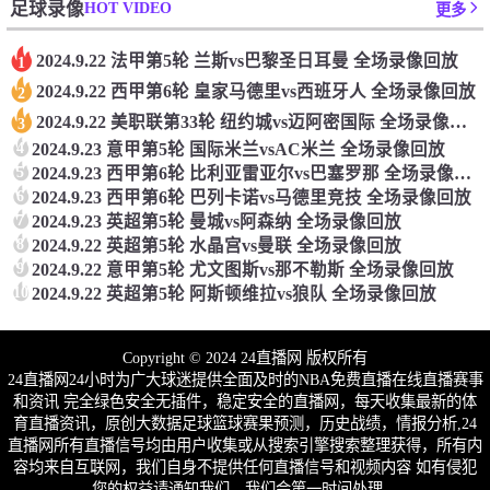
HOT VIDEO
足球录像
更多
2024.9.22 法甲第5轮 兰斯vs巴黎圣日耳曼 全场录像回放
1
2024.9.22 西甲第6轮 皇家马德里vs西班牙人 全场录像回放
2
2024.9.22 美职联第33轮 纽约城vs迈阿密国际 全场录像回放
3
4
2024.9.23 意甲第5轮 国际米兰vsAC米兰 全场录像回放
5
2024.9.23 西甲第6轮 比利亚雷亚尔vs巴塞罗那 全场录像回放
6
2024.9.23 西甲第6轮 巴列卡诺vs马德里竞技 全场录像回放
7
2024.9.23 英超第5轮 曼城vs阿森纳 全场录像回放
8
2024.9.22 英超第5轮 水晶宫vs曼联 全场录像回放
9
2024.9.22 意甲第5轮 尤文图斯vs那不勒斯 全场录像回放
10
2024.9.22 英超第5轮 阿斯顿维拉vs狼队 全场录像回放
Copyright © 2024 24直播网 版权所有
24直播网24小时为广大球迷提供全面及时的NBA免费直播在线直播赛事
和资讯 完全绿色安全无插件，稳定安全的直播网，每天收集最新的体
育直播资讯，原创大数据足球篮球赛果预测，历史战绩，情报分析,24
直播网所有直播信号均由用户收集或从搜索引擎搜索整理获得，所有内
容均来自互联网，我们自身不提供任何直播信号和视频内容 如有侵犯
您的权益请通知我们，我们会第一时间处理。