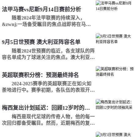
球竞技水平的展现。日本队27人全员于3日
法甲马赛vs尼斯9月14日赛前分析
集结完毕，并在
随着2024年法甲联赛的持续深入，
&zwnj;一场备受瞩目的焦点战即将在马赛
与尼斯之间展开。&zwnj;两队作为法甲的
传统强队，&zwnj;每一次交锋都充满了火
9月5日世预赛 澳大利亚阵容名单
药味与悬念。&zwnj;本篇
随着2024世预赛的临近，各支球队的阵
容名单成为了球迷关注的焦点。澳大利亚队
在这份名单中集结了国内外的足球精英，展
现了他们在世预赛中的竞争力。本文将分析
英超联赛积分榜：预测最终排名
澳大利亚队的
2024-2025赛季的英超联赛正在如火如
荼地进行中。赛季初期，各队伍的表现开始
显现出各自的风采。本文将列出最新的积分
排名前十位，并重点分析前三名球队的战
梅西复出计划延迟：回顾12岁时的领袖风采
绩，最后对整个赛
梅西是现代足球的传奇人物，他的每一
次回归都备受瞩目。然而，近期梅西的复出
计划暂时延后，这一消息引发了球迷们的广
泛关注。在梅西的职业生涯中，他不仅在场