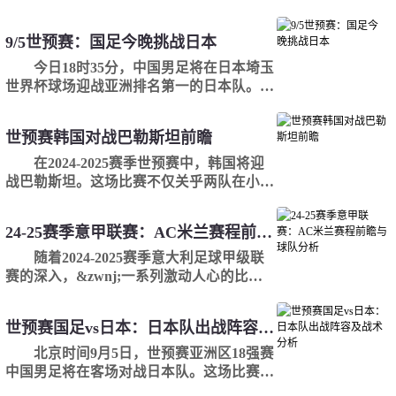
球迷的广泛关注。在今年的提名中，法国球
星基利安&middot;姆巴佩(Kylian
9/5世预赛：国足今晚挑战日本
Mbapp&eacute;)继续展
今日18时35分，中国男足将在日本埼玉
世界杯球场迎战亚洲排名第一的日本队。中
国队昨晚进行了唯一一次场地适应训练，为
今晚的比赛做好准备。首发阵容包括伤愈复
世预赛韩国对战巴勒斯坦前瞻
出的武磊、张
在2024-2025赛季世预赛中，韩国将迎
战巴勒斯坦。这场比赛不仅关乎两队在小组
赛中的排名，还将对各队的士气和信心产生
深远影响。本文将对两队的近期状态、历史
24-25赛季意甲联赛：AC米兰赛程前瞻与球队分析
交锋记录以及
随着2024-2025赛季意大利足球甲级联
赛的深入，&zwnj;一系列激动人心的比赛
正蓄势待发。&zwnj;本文将对意甲未进行
的赛程时间安排进行预览，&zwnj;并特别
世预赛国足vs日本：日本队出战阵容及战术分析
针对最近一场比赛进
北京时间9月5日，世预赛亚洲区18强赛
中国男足将在客场对战日本队。这场比赛不
仅是对两支球队实力的考验，也是对两国足